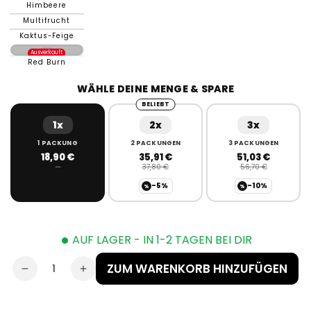
Himbeere
Multifrucht
Kaktus-Feige
Ausverkauft
Red Burn
WÄHLE DEINE MENGE &
SPARE
BELIEBT
1x
2x
3x
1 PACKUNG
2 PACKUNGEN
3 PACKUNGEN
18,90 €
35,91 €
51,03 €
—
37,80 €
56,70 €
-5%
-10%
%
%
•
AUF LAGER - IN 1-2 TAGEN BEI DIR
ZUM WARENKORB HINZUFÜGEN