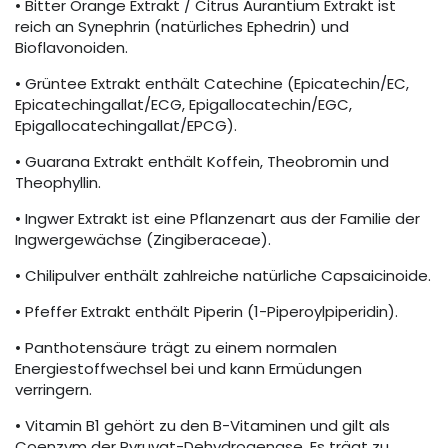
• Bitter Orange Extrakt / Citrus Aurantium Extrakt ist
reich an Synephrin (natürliches Ephedrin) und
Bioflavonoiden.
• Grüntee Extrakt enthält Catechine (Epicatechin/EC,
Epicatechingallat/ECG, Epigallocatechin/EGC,
Epigallocatechingallat/EPCG).
• Guarana Extrakt enthält Koffein, Theobromin und
Theophyllin.
• Ingwer Extrakt ist eine Pflanzenart aus der Familie der
Ingwergewächse (Zingiberaceae).
• Chilipulver enthält zahlreiche natürliche Capsaicinoide.
• Pfeffer Extrakt enthält Piperin (1-Piperoylpiperidin).
• Panthotensäure trägt zu einem normalen
Energiestoffwechsel bei und kann Ermüdungen
verringern.
• Vitamin B1 gehört zu den B-Vitaminen und gilt als
Coenzym der Pyruvat-Dehydrogenase. Es trägt zu