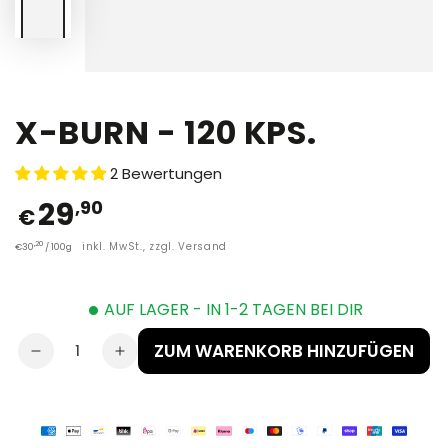
X-BURN - 120 KPS.
2 Bewertungen
29
,90
€
,20
inkl. MwSt., zzgl. Versand
€
30
/
100g
•
AUF LAGER - IN 1-2 TAGEN BEI DIR
ZUM WARENKORB HINZUFÜGEN