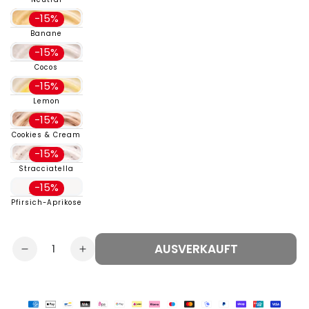
-15%
Banane
-15%
Cocos
-15%
Lemon
-15%
Cookies & Cream
-15%
Stracciatella
-15%
Pfirsich-Aprikose
AUSVERKAUFT