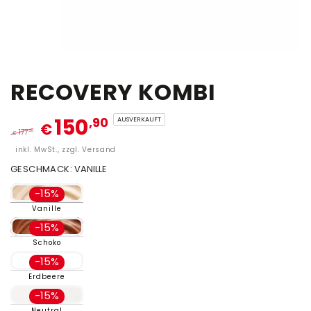
RECOVERY KOMBI
150
,90
AUSVERKAUFT
€
177
,30
€
inkl. MwSt., zzgl. Versand
GESCHMACK:
VANILLE
-15%
Vanille
-15%
Schoko
-15%
Erdbeere
-15%
Neutral