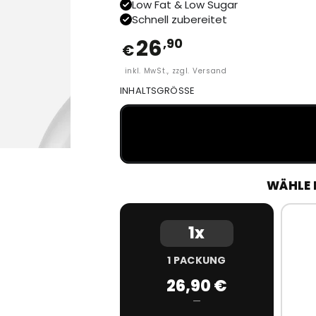
Low Fat & Low Sugar
Schnell zubereitet
26
,90
€
inkl. MwSt., zzgl. Versand
INHALTSGRÖSSE
WÄHLE 
1x
1 PACKUNG
26,90 €
—