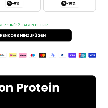
-5%
-10%
%
%
ER - IN 1-2 TAGEN BEI DIR
RENKORB HINZUFÜGEN
on Protein