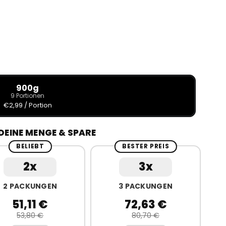
900g
9 Portionen
€2,99 / Portion
DEINE MENGE &
SPARE
BELIEBT
BESTER PREIS
2x
3x
2 PACKUNGEN
3 PACKUNGEN
51,11 €
72,63 €
53,80 €
80,70 €