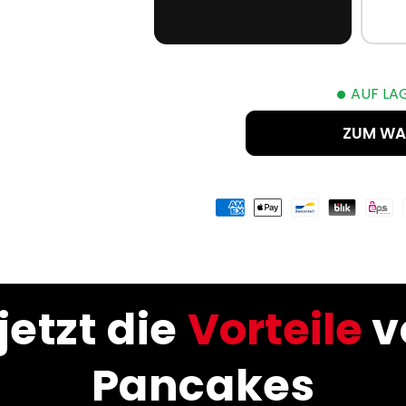
•
AUF LAG
ZUM WA
jetzt die
Vorteile
v
Pancakes