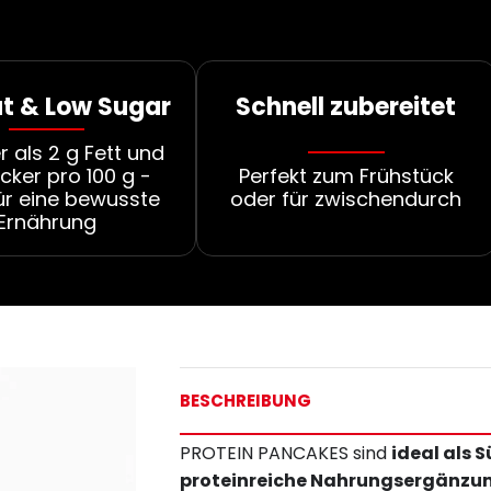
at & Low Sugar
Schnell zubereitet
 als 2 g Fett und
cker pro 100 g -
Perfekt zum Frühstück
für eine bewusste
oder für zwischendurch
Ernährung
BESCHREIBUNG
PROTEIN PANCAKES sind
ideal als 
proteinreiche Nahrungsergänzu