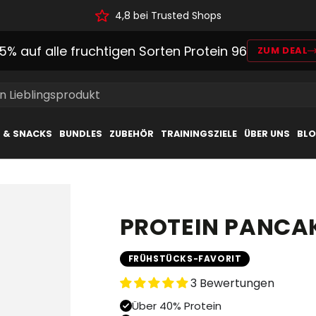
4,8 bei Trusted Shops
15% auf alle fruchtigen Sorten Protein 96
ZUM DEAL
in Lieblingsprodukt
L & SNACKS
BUNDLES
ZUBEHÖR
TRAININGSZIELE
ÜBER UNS
BL
PROTEIN PANCAK
FRÜHSTÜCKS-FAVORIT
3 Bewertungen
Über 40% Protein