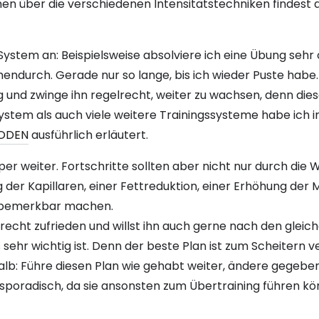
en über die verschiedenen Intensitätstechniken findest 
ystem an: Beispielsweise absolviere ich eine Übung sehr 
ndurch. Gerade nur so lange, bis ich wieder Puste habe. 
und zwinge ihn regelrecht, weiter zu wachsen, denn diese 
stem als auch viele weitere Trainingssysteme habe ich 
HODEN
ausführlich erläutert.
rper weiter. Fortschritte sollten aber nicht nur durch d
der Kapillaren, einer Fettreduktion, einer Erhöhung der M
 bemerkbar machen.
 recht zufrieden und willst ihn auch gerne nach den gleich
sehr wichtig ist. Denn der beste Plan ist zum Scheitern v
halb: Führe diesen Plan wie gehabt weiter, ändere gegebe
 sporadisch, da sie ansonsten zum Übertraining führen kö