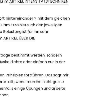
du im
ARTIKEL INTENSITÄTSTECHNIKEN
oft hintereinander ? mit dem gleichen
Damit trainiere ich den jeweiligen
Belastung ist für ihn sehr
im
ARTIKEL ÜBER DIE
ie Waage bestimmt werden, sondern
uskeldichte oder einfach nur in der
en Prinzipien fortführen. Das sagt mir,
erurteilt, wenn man ihn nicht gerne
nenfalls einige Übungen und arbeite
nnen.