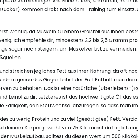
plexe Verbindungen wie Nudeln, Reis, Kartoffeln, Brötch
zucker) kommen direkt nach dem Training zum Einsatz, u
erst wichtig, da Muskeln zu einem Großteil aus ihnen best
wenig. Ich empfehle dir, mindestens 2,2 bis 2,5 Gramm p
nge sogar noch steigern, um Muskelverlust zu vermeiden. M
ßquellen.
nd streichen jegliches Fett aus ihrer Nahrung, da oft noc
ondern genau das Gegenteil ist der Fall. Enthält man dem 
erven zu behalten. Das ist eine natürliche (Überlebens-)
 und Leinöl zu dir. Letzteres ist das hochwertigste Öl, das es
 die Fähigkeit, den Stoffwechsel anzuregen, so dass man 
es zu wenig Protein und zu viel (gesättigtes) Fett. Verzic
nd deinem Körpergewicht von 75 Kilo musst du täglich un
l der Muskelaufbau, solltest du diesen Wert um 500 Kiloka