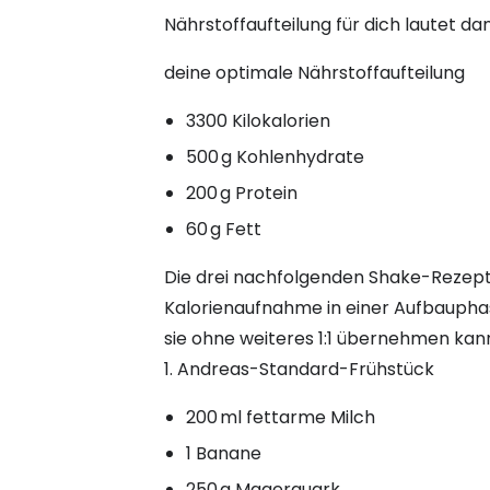
Nährstoffaufteilung für dich lautet dan
deine optimale Nährstoffaufteilung
3300 Kilokalorien
500 g Kohlenhydrate
200 g Protein
60 g Fett
Die drei nachfolgenden Shake-Rezepte
Kalorienaufnahme in einer Aufbauphas
sie ohne weiteres 1:1 übernehmen kann
1. Andreas-Standard-Frühstück
200 ml fettarme Milch
1 Banane
250 g Magerquark